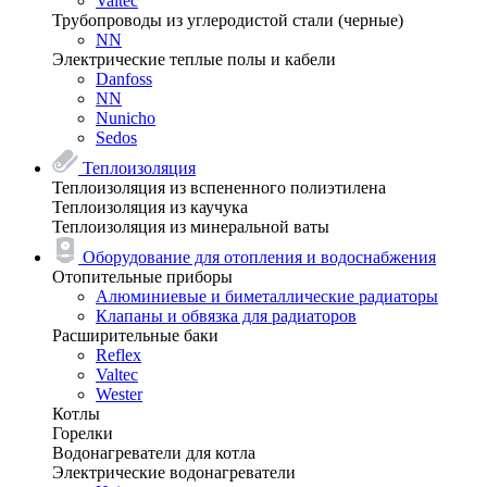
Valtec
Трубопроводы из углеродистой стали (черные)
NN
Электрические теплые полы и кабели
Danfoss
NN
Nunicho
Sedos
Теплоизоляция
Теплоизоляция из вспененного полиэтилена
Теплоизоляция из каучука
Теплоизоляция из минеральной ваты
Оборудование для отопления и водоснабжения
Отопительные приборы
Алюминиевые и биметаллические радиаторы
Клапаны и обвязка для радиаторов
Расширительные баки
Reflex
Valtec
Wester
Котлы
Горелки
Водонагреватели для котла
Электрические водонагреватели