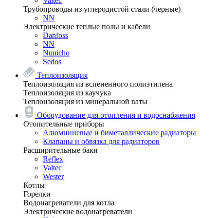
Valtec
Трубопроводы из углеродистой стали (черные)
NN
Электрические теплые полы и кабели
Danfoss
NN
Nunicho
Sedos
Теплоизоляция
Теплоизоляция из вспененного полиэтилена
Теплоизоляция из каучука
Теплоизоляция из минеральной ваты
Оборудование для отопления и водоснабжения
Отопительные приборы
Алюминиевые и биметаллические радиаторы
Клапаны и обвязка для радиаторов
Расширительные баки
Reflex
Valtec
Wester
Котлы
Горелки
Водонагреватели для котла
Электрические водонагреватели