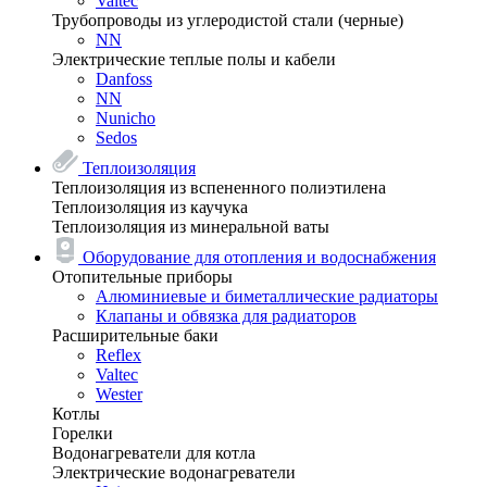
Valtec
Трубопроводы из углеродистой стали (черные)
NN
Электрические теплые полы и кабели
Danfoss
NN
Nunicho
Sedos
Теплоизоляция
Теплоизоляция из вспененного полиэтилена
Теплоизоляция из каучука
Теплоизоляция из минеральной ваты
Оборудование для отопления и водоснабжения
Отопительные приборы
Алюминиевые и биметаллические радиаторы
Клапаны и обвязка для радиаторов
Расширительные баки
Reflex
Valtec
Wester
Котлы
Горелки
Водонагреватели для котла
Электрические водонагреватели