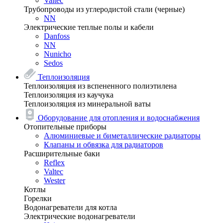
Valtec
Трубопроводы из углеродистой стали (черные)
NN
Электрические теплые полы и кабели
Danfoss
NN
Nunicho
Sedos
Теплоизоляция
Теплоизоляция из вспененного полиэтилена
Теплоизоляция из каучука
Теплоизоляция из минеральной ваты
Оборудование для отопления и водоснабжения
Отопительные приборы
Алюминиевые и биметаллические радиаторы
Клапаны и обвязка для радиаторов
Расширительные баки
Reflex
Valtec
Wester
Котлы
Горелки
Водонагреватели для котла
Электрические водонагреватели