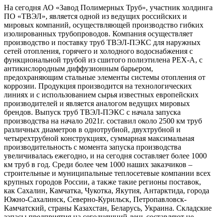
На сегодня АО «Завод Полимерных Труб», участник холдинга
ПО «ТВЭЛ», является одной из ведущих российских и
мировых компаний, осуществляющей производство гибких
изолированных трубопроводов. Компания осуществляет
производство и поставку труб ТВЭЛ-ПЭКС для наружных
сетей отопления, горячего и холодного водоснабжения с
функциональной трубой из сшитого полиэтилена PEX-A, с
антикислородным диффузионным барьером,
предохраняющим стальные элементы системы отопления от
коррозии. Продукция производится на технологических
линиях и с использованием сырья известных европейских
производителей и является аналогом ведущих мировых
брендов. Выпуск труб ТВЭЛ-ПЭКС с начала запуска
производства на начало 2021г. составил около 2500 км труб
различных диаметров в однотрубной, двухтрубной и
четырехтрубной конструкциях, суммарная максимальная
производительность с момента запуска производства
увеличивалась ежегодно, и на сегодня составляет более 1000
км труб в год. Среди более чем 1000 наших заказчиков –
строительные и муниципальные теплосетевые компании всех
крупных городов России, а также такие регионы поставок,
как Сахалин, Камчатка, Чукотка, Якутия, Антарктида, города
Южно-Сахалинск, Северно-Курильск, Петропавловск-
Камчатский, страны Казахстан, Беларусь, Украина. Складские
запасы предприятия на сегодняшний день составляют не