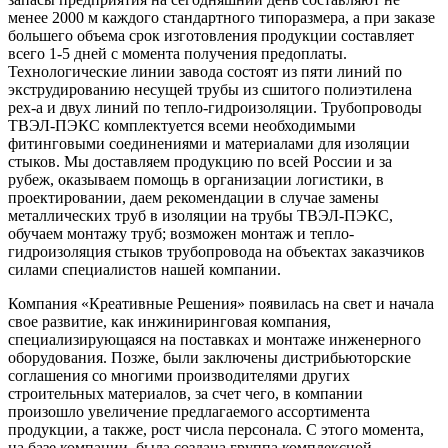
менее 2000 м каждого стандартного типоразмера, а при заказе
большего объема срок изготовления продукции составляет
всего 1-5 дней с момента получения предоплаты.
Технологические линии завода состоят из пяти линий по
экструдированию несущей трубы из сшитого полиэтилена
pex-a и двух линий по тепло-гидроизоляции. Трубопроводы
ТВЭЛ-ПЭКС комплектуется всеми необходимыми
фитинговыми соединениями и материалами для изоляции
стыков. Мы доставляем продукцию по всей России и за
рубеж, оказываем помощь в организации логистики, в
проектировании, даем рекомендации в случае замены
металлических труб в изоляции на трубы ТВЭЛ-ПЭКС,
обучаем монтажу труб; возможен монтаж и тепло-
гидроизоляция стыков трубопровода на объектах заказчиков
силами специалистов нашей компании.
Компания «Креативные Решения» появилась на свет и начала
свое развитие, как инжиниринговая компания,
специализирующаяся на поставках и монтаже инженерного
оборудования. Позже, были заключены дистрибьюторские
соглашения со многими производителями других
строительных материалов, за счет чего, в компании
произошло увеличение предлагаемого ассортимента
продукции, а также, рост числа персонала. С этого момента,
на базе компании, была создана группа комплексной